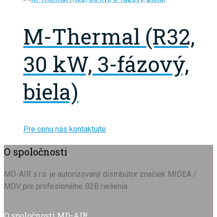
M-Thermal (R32,
30 kW, 3-fázový,
biela)
Pre cenu nás kontaktujte
O spoločnosti
MD-AIR s.r.o. je autorizovaný distribútor značiek MIDEA /
MDV pre profesionálne B2B riešenia.
O spoločnosti MD-AIR