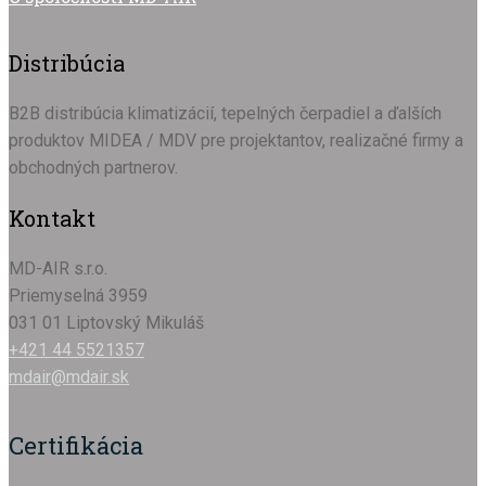
Distribúcia
B2B distribúcia klimatizácií, tepelných čerpadiel a ďalších
produktov MIDEA / MDV pre projektantov, realizačné firmy a
obchodných partnerov.
Kontakt
MD-AIR s.r.o.
Priemyselná 3959
031 01 Liptovský Mikuláš
+421 44 5521357
mdair@mdair.sk
Certifikácia