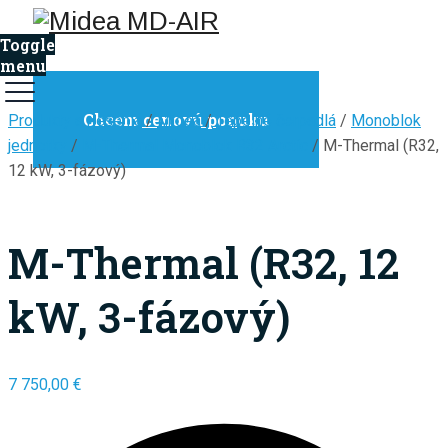
Toggle
menu
Chcem cenovú ponuku
Produkty a riešenia
/
Midea
/
Tepelné čerpadlá
/
Monoblok
jednotky
/
M-Thermal Monoblok R32 Arctic
/ M-Thermal (R32,
12 kW, 3-fázový)
M-Thermal (R32, 12
kW, 3-fázový)
7 750,00
€