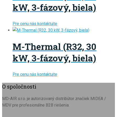
kW, 3-fázový, biela)
Pre cenu nás kontaktujte
M-Thermal (R32, 30
kW, 3-fázový, biela)
Pre cenu nás kontaktujte
O spoločnosti
MD-AIR s.r.o. je autorizovaný distribútor značiek MIDEA /
MDV pre profesionálne B2B riešenia.