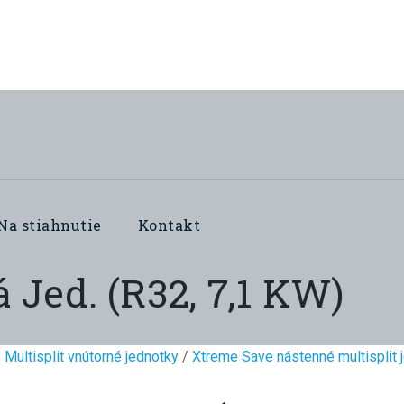
Na stiahnutie
Kontakt
Jed. (R32, 7,1 KW)
/
Multisplit vnútorné jednotky
/
Xtreme Save nástenné multisplit 