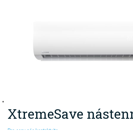
XtremeSave nástenná
Pre cenu nás kontaktujte