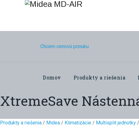
Chcem cenovú ponuku
Domov
Produkty a riešenia
XtremeSave Nástenná 
Produkty a riešenia
/
Midea
/
Klimatizácie
/
Multisplit jednotky