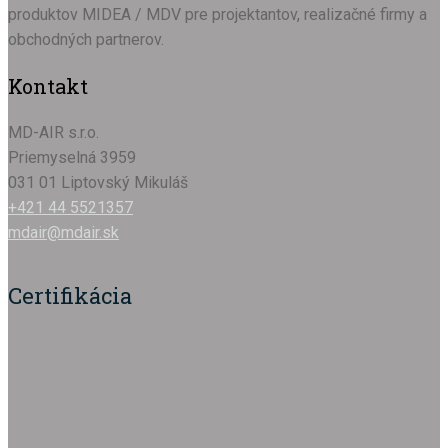
produktov MIDEA / MDV pre projektantov, realizačné firmy a
obchodných partnerov.
Kontakt
MD-AIR s.r.o.
Priemyselná 3959
031 01 Liptovský Mikuláš
+421 44 5521357
mdair@mdair.sk
Certifikácia