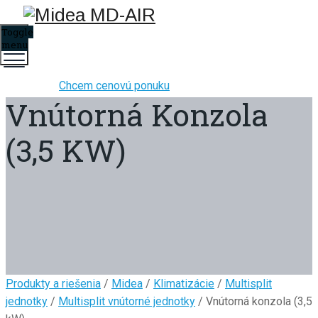
Toggle
menu
Chcem cenovú ponuku
Vnútorná Konzola
(3,5 KW)
Produkty a riešenia
/
Midea
/
Klimatizácie
/
Multisplit
jednotky
/
Multisplit vnútorné jednotky
/ Vnútorná konzola (3,5