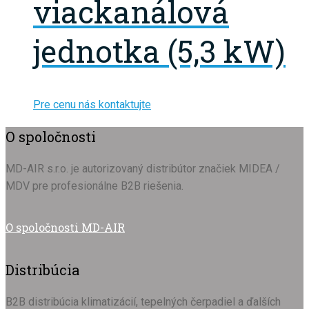
viackanálová
jednotka (5,3 kW)
Pre cenu nás kontaktujte
O spoločnosti
MD-AIR s.r.o. je autorizovaný distribútor značiek MIDEA /
MDV pre profesionálne B2B riešenia.
O spoločnosti MD-AIR
Distribúcia
B2B distribúcia klimatizácií, tepelných čerpadiel a ďalších