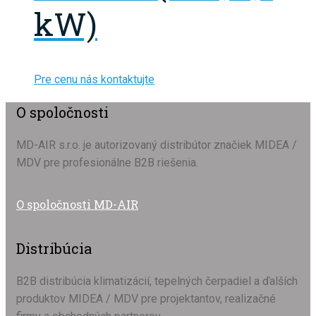
kW)
Pre cenu nás kontaktujte
O spoločnosti
MD-AIR s.r.o. je autorizovaný distribútor značiek MIDEA /
MDV pre profesionálne B2B riešenia.
O spoločnosti MD-AIR
Distribúcia
B2B distribúcia klimatizácií, tepelných čerpadiel a ďalších
produktov MIDEA / MDV pre projektantov, realizačné