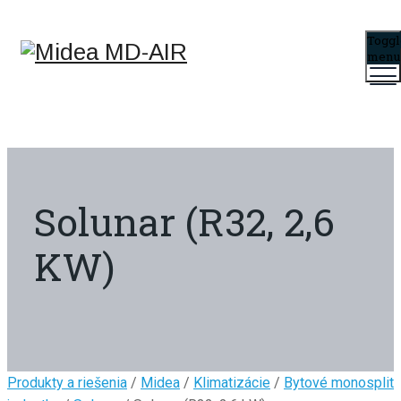
Toggl
menu
Solunar (R32, 2,6
KW)
Produkty a riešenia
/
Midea
/
Klimatizácie
/
Bytové monosplit