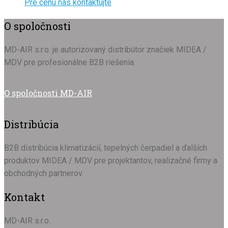
Pre cenu nás kontaktujte
O spoločnosti
MD-AIR s.r.o. je autorizovaný distribútor značiek MIDEA /
MDV pre profesionálne B2B riešenia.
O spoločnosti MD-AIR
Distribúcia
B2B distribúcia klimatizácií, tepelných čerpadiel a ďalších
produktov MIDEA / MDV pre projektantov, realizačné firmy a
obchodných partnerov.
Kontakt
MD-AIR s.r.o.