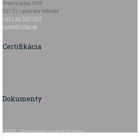
Priemyselná 3959
031 01 Liptovský Mikuláš
+421 44 5521357
mdair@mdair.sk
Certifikácia
Dokumenty
GDPR - Spracovanie osobných údajov