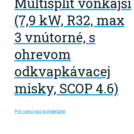
Multisplit vonkajší
(7,9 kW, R32, max
3 vnútorné, s
ohrevom
odkvapkávacej
misky, SCOP 4.6)
Pre cenu nás kontaktujte