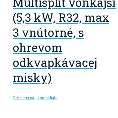
Multisplit vonkajší
(5,3 kW, R32, max
3 vnútorné, s
ohrevom
odkvapkávacej
misky)
Pre cenu nás kontaktujte