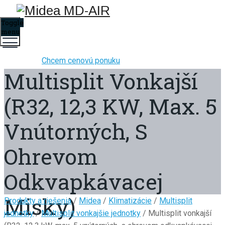
Toggle
menu
Chcem cenovú ponuku
Multisplit Vonkajší
(R32, 12,3 KW, Max. 5
Vnútorných, S
Ohrevom
Odkvapkávacej
Misky)
Produkty a riešenia
/
Midea
/
Klimatizácie
/
Multisplit
jednotky
/
Multisplit vonkajšie jednotky
/ Multisplit vonkajší