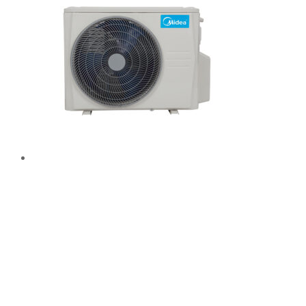
Multisplit vonkajší
(8,1 kW, R32, max
4 vnútorné, s