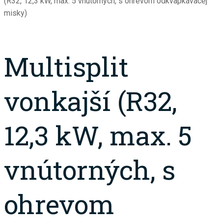
(R32, 12,3 kW, max. 5 vnútorných, s ohrevom odkvapkávacej
misky)
Multisplit
vonkajší (R32,
12,3 kW, max. 5
vnútorných, s
ohrevom