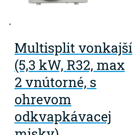
Multisplit vonkajší
(5,3 kW, R32, max
2 vnútorné, s
ohrevom
odkvapkávacej
misky)