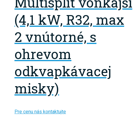
Multisplit vonkajší
(4,1 kW, R32, max
2 vnútorné, s
ohrevom
odkvapkávacej
misky)
Pre cenu nás kontaktujte