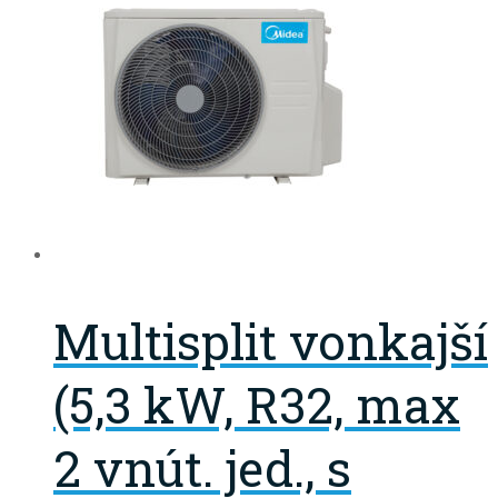
Multisplit vonkajší
(5,3 kW, R32, max
2 vnút. jed., s