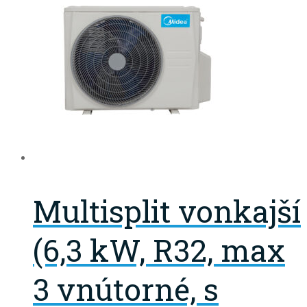
Multisplit vonkajší
(6,3 kW, R32, max
3 vnútorné, s