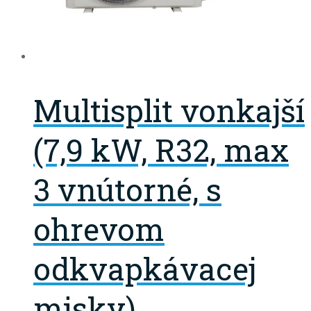
Multisplit vonkajší
(7,9 kW, R32, max
3 vnútorné, s
ohrevom
odkvapkávacej
misky)