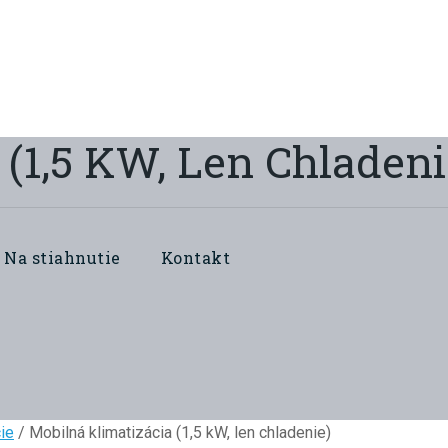
 (1,5 KW, Len Chladeni
Na stiahnutie
Kontakt
ie
/ Mobilná klimatizácia (1,5 kW, len chladenie)