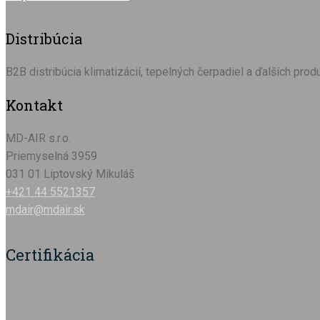
Distribúcia
B2B distribúcia klimatizácií, tepelných čerpadiel a ďalších pr
Kontakt
MD-AIR s.r.o.
Priemyselná 3959
031 01 Liptovský Mikuláš
+421 44 5521357
mdair@mdair.sk
Certifikácia