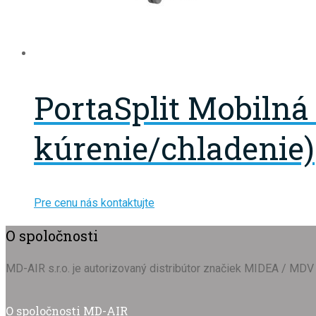
PortaSplit Mobilná 
kúrenie/chladenie)
Pre cenu nás kontaktujte
O spoločnosti
MD-AIR s.r.o. je autorizovaný distribútor značiek MIDEA / MDV 
O spoločnosti MD-AIR