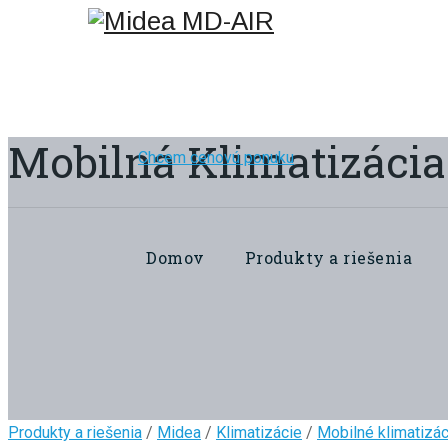
Mobilná Klimatizácia
Chcem cenovú ponuku
Domov
Produkty a riešenia
Produkty a riešenia
/
Midea
/
Klimatizácie
/
Mobilné klimatizác