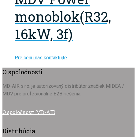
monoblok(R32,
16kW, 3f)
Pre cenu nás kontaktujte
O spoločnosti
MD-AIR s.r.o. je autorizovaný distribútor značiek MIDEA /
MDV pre profesionálne B2B riešenia.
O spoločnosti MD-AIR
Distribúcia