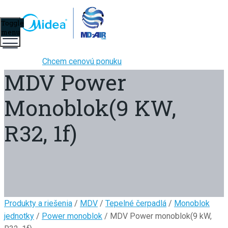
Toggle
menu
Chcem cenovú ponuku
MDV Power
Monoblok(9 KW,
R32, 1f)
Produkty a riešenia
/
MDV
/
Tepelné čerpadlá
/
Monoblok
jednotky
/
Power monoblok
/ MDV Power monoblok(9 kW,