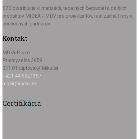
B2B distribúcia klimatizácií, tepelných čerpadiel a ďalších
produktov MIDEA / MDV pre projektantov, realizačné firmy a
obchodných partnerov.
Kontakt
MD-AIR s.r.o.
Priemyselná 3959
031 01 Liptovský Mikuláš
+421 44 5521357
mdair@mdair.sk
Certifikácia