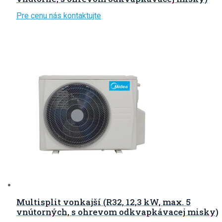
Pre cenu nás kontaktujte
Multisplit vonkajší (R32, 12,3 kW, max. 5
vnútorných, s ohrevom odkvapkávacej misky)