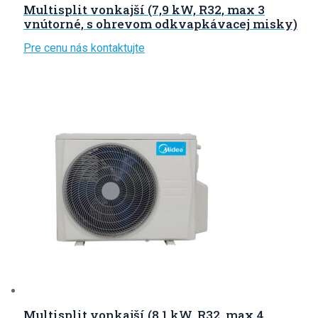
Multisplit vonkajší (7,9 kW, R32, max 3
vnútorné, s ohrevom odkvapkávacej misky)
Pre cenu nás kontaktujte
Multisplit vonkajší (8,1 kW, R32, max 4