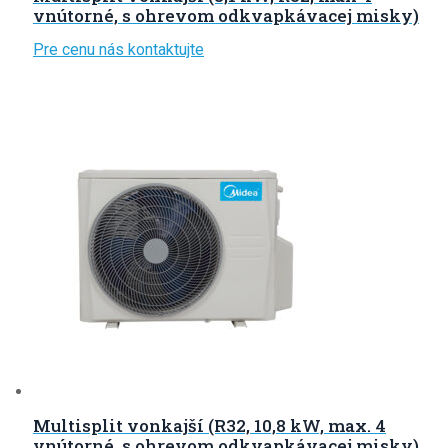
vnútorné, s ohrevom odkvapkávacej misky)
Pre cenu nás kontaktujte
Multisplit vonkajší (R32, 10,8 kW, max. 4
vnútorné, s ohrevom odkvapkávacej misky)