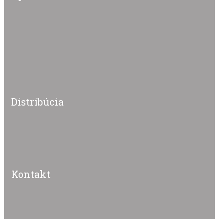
MD-AIR s.r.o. je autorizovaný distribútor značiek MIDEA /
MDV pre profesionálne B2B riešenia.
O spoločnosti MD-AIR
Distribúcia
B2B distribúcia klimatizácií, tepelných čerpadiel a ďalších
produktov MIDEA / MDV pre projektantov, realizačné firmy
a obchodných partnerov.
Kontakt
MD-AIR s.r.o.
Priemyselná 3959