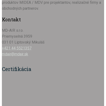
produktov MIDEA / MDV pre projektantov, realizačné firmy a
obchodných partnerov.
Kontakt
MD-AIR s.r.o.
Priemyselná 3959
031 01 Liptovský Mikuláš
+421 44 5521357
mdair@mdair.sk
Certifikácia