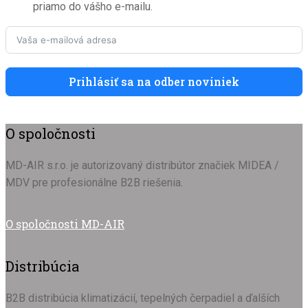
priamo do vášho e-mailu.
Prihlásiť sa na odber noviniek
O spoločnosti
MD-AIR s.r.o. je autorizovaný distribútor značiek MIDEA /
MDV pre profesionálne B2B riešenia.
O spoločnosti MD-AIR
Distribúcia
B2B distribúcia klimatizácií, tepelných čerpadiel a ďalších