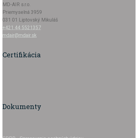
MD-AIR s.r.o.
Priemyselná 3959
031 01 Liptovský Mikuláš
+421 44 5521357
mdair@mdair.sk
Certifikácia
Dokumenty