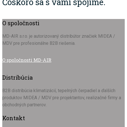
Čoskoro sa s vami spojíme.
O spoločnosti
MD-AIR s.r.o. je autorizovaný distribútor značiek MIDEA /
MDV pre profesionálne B2B riešenia.
O spoločnosti MD-AIR
Distribúcia
B2B distribúcia klimatizácií, tepelných čerpadiel a ďalších
produktov MIDEA / MDV pre projektantov, realizačné firmy a
obchodných partnerov.
Kontakt