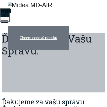
Toggle
menu
Ďakujeme Za Vašu
Chcem cenovú ponuku
Správu.
Ďakujeme za vašu správu.